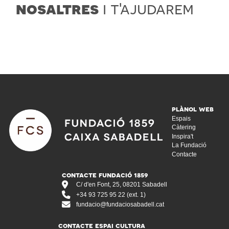
nosaltres
i t'ajudarem
Espais
Càtering
Inspira't
La Fundació
Contacte
C/ d'en Font, 25, 08201 Sabadell
+34 93 725 95 22 (ext. 1)
fundacio@fundaciosabadell.cat